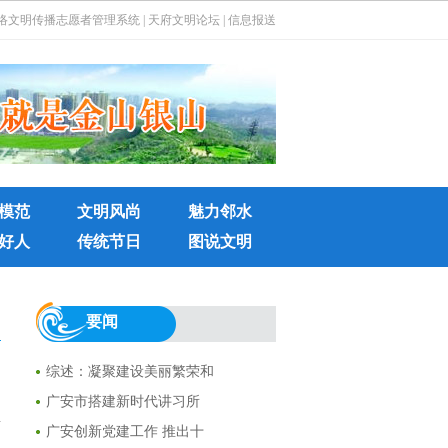
络文明传播志愿者管理系统
|
天府文明论坛
|
信息报送
模范
文明风尚
魅力邻水
好人
传统节日
图说文明
要闻
综述：凝聚建设美丽繁荣和
广安市搭建新时代讲习所
广安创新党建工作 推出十