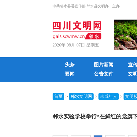
中共邻水县委宣传部 邻水县文明办 主办
2026年 08月 07日 星期五
头条
图片新闻
宣
要闻
公告文件
文
首页
>
邻水文明网
>
未成年人
>
文明
邻水实验学校举行“在鲜红的党旗下