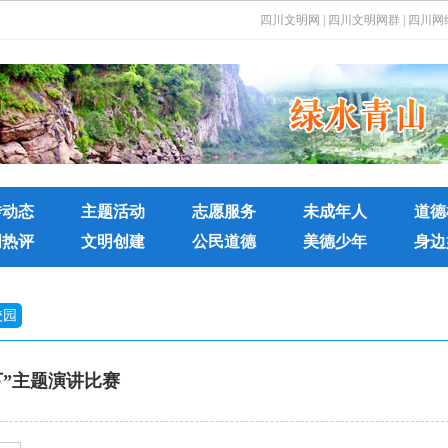
四川文明网
|
四川文明网群
|
四川网
传动态
主题活动
志愿服务
未成年人
道德
明热评
文明创建
公民道德
美德少年
身边
校园
”主题演讲比赛