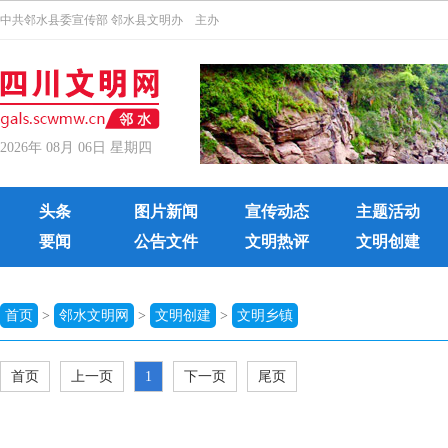
中共邻水县委宣传部 邻水县文明办 主办
2026年 08月 06日 星期四
头条
图片新闻
宣传动态
主题活动
要闻
公告文件
文明热评
文明创建
首页
>
邻水文明网
>
文明创建
>
文明乡镇
首页
上一页
1
下一页
尾页