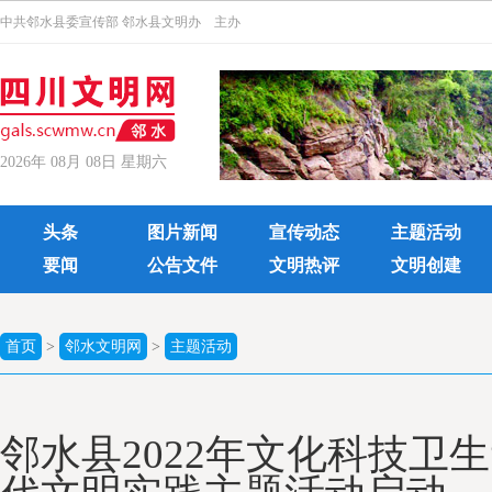
中共邻水县委宣传部 邻水县文明办 主办
2026年 08月 08日 星期六
头条
图片新闻
宣传动态
主题活动
要闻
公告文件
文明热评
文明创建
首页
>
邻水文明网
>
主题活动
邻水县2022年文化科技卫生