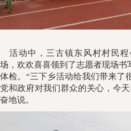
活动中，
三古镇东风村村民程
场，欢欢喜喜领
到
了
志愿者现场书
体检
。
“三下乡活动给我们带来了
党和政府对我们群众的关
心
，
今天
奋地说。