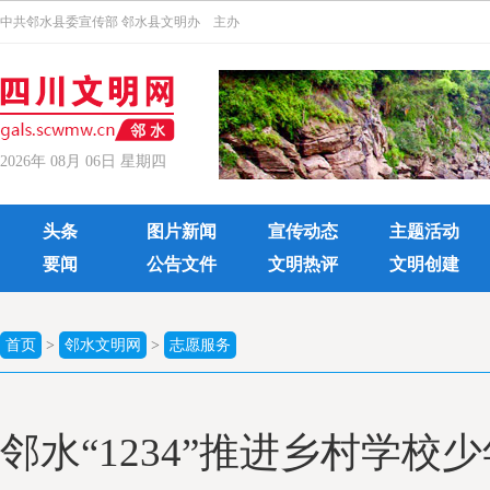
中共邻水县委宣传部 邻水县文明办 主办
2026年 08月 06日 星期四
头条
图片新闻
宣传动态
主题活动
要闻
公告文件
文明热评
文明创建
首页
>
邻水文明网
>
志愿服务
邻水“1234”推进乡村学校