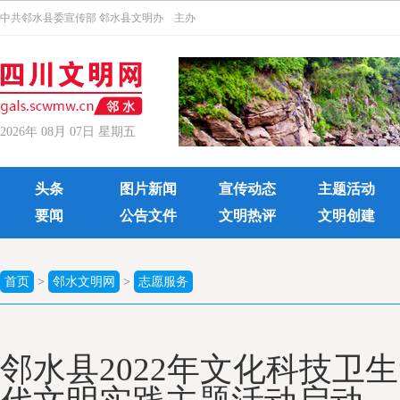
中共邻水县委宣传部 邻水县文明办 主办
2026年 08月 07日 星期五
头条
图片新闻
宣传动态
主题活动
要闻
公告文件
文明热评
文明创建
首页
>
邻水文明网
>
志愿服务
邻水县2022年文化科技卫生